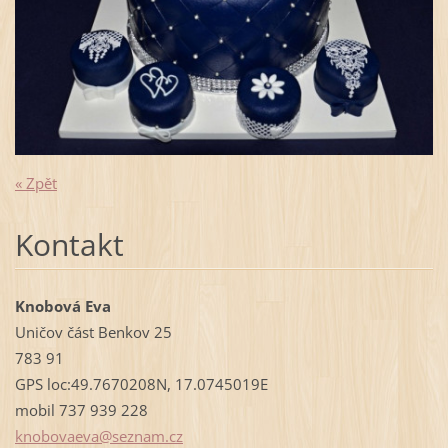
« Zpět
Kontakt
Knobová Eva
Uničov část Benkov 25
783 91
GPS loc:49.7670208N, 17.0745019E
mobil 737 939 228
knobovae
va@sezna
m.cz