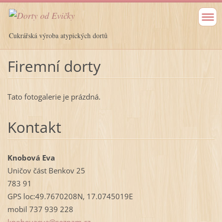
Cukrářská výroba atypických dortů
Firemní dorty
Tato fotogalerie je prázdná.
Kontakt
Knobová Eva
Uničov část Benkov 25
783 91
GPS loc:49.7670208N, 17.0745019E
mobil 737 939 228
knobovae
va@sezna
m.cz